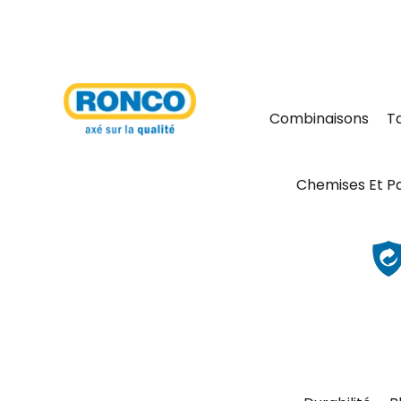
Combinaisons
T
Chemises Et P