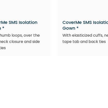
Me SMS Isolation
CoverMe SMS Isolati
 *
Gown *
humb loops, over the
With elasticized cuffs, 
eck closure and side
tape tab and back ties
ties