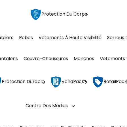
Protection Du Corps
abliers
Robes
Vêtements À Haute Visibilité
Sarraus 
antalons
Couvre-Chaussures
Manches
Vêtements 
Protection Durable
VendPack®
RetailPack
Centre Des Médias