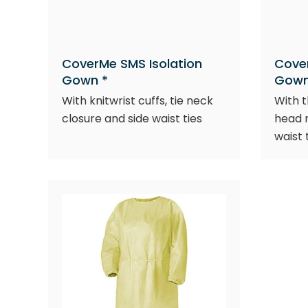
CoverMe SMS Isolation
Cover
Gown *
Gown
With knitwrist cuffs, tie neck
With t
closure and side waist ties
head n
waist 