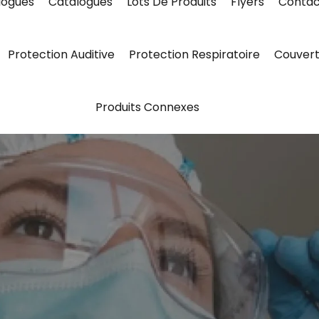
logues
Catalogues
Lots De Produits
Flyers
Contac
Protection Auditive
Protection Respiratoire
Couvert
Produits Connexes