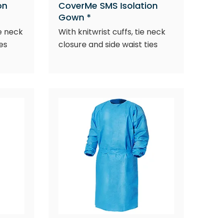
on
CoverMe SMS Isolation
Gown *
ie neck
With knitwrist cuffs, tie neck
es
closure and side waist ties