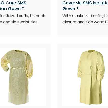
O Care SMS
CoverMe SMS Isolati
tion Gown *
Gown *
lasticized cuffs, tie neck
With elasticized cuffs, t
e and side waist ties
closure and side waist ti