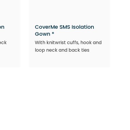
on
CoverMe SMS Isolation
Gown *
neck
With knitwrist cuffs, hook and
loop neck and back ties