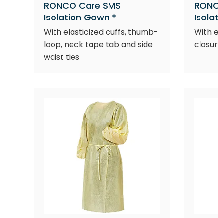
RONCO Care SMS
RONC
Isolation Gown *
Isola
With elasticized cuffs, thumb-
With e
loop, neck tape tab and side
closur
waist ties