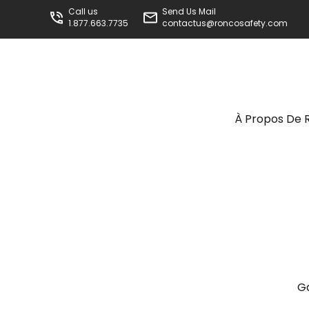
Call us
Send Us Mail
1.877.663.7735
contactus@roncosafety.com
À Propos De 
G