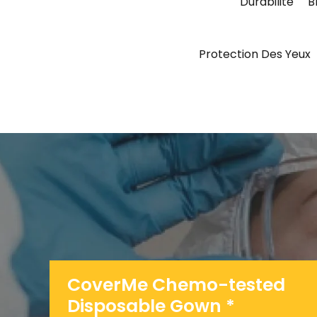
Durabilité
B
Protection Des Yeux
CoverMe Chemo-tested
Disposable Gown *