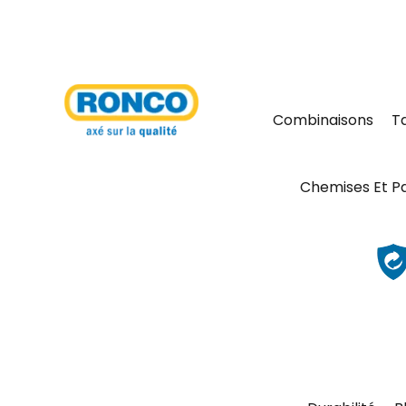
Combinaisons
T
Chemises Et P