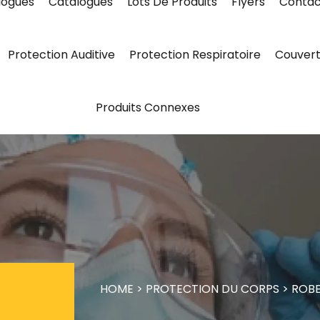
logues
Catalogues
Lots De Produits
Flyers
Contac
Protection Auditive
Protection Respiratoire
Couvert
Produits Connexes
HOME
>
PROTECTION DU CORPS
>
ROB