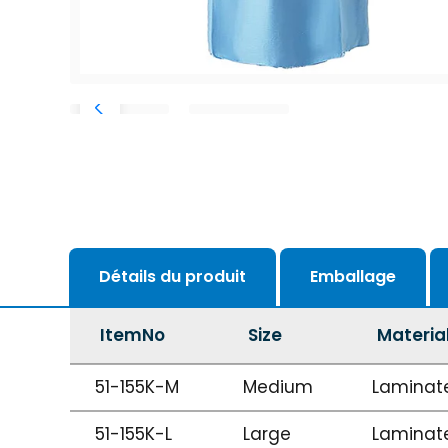
Détails du produit
Emballage
ItemNo
Size
Materia
51-155K-M
Medium
Laminat
51-155K-L
Large
Laminat