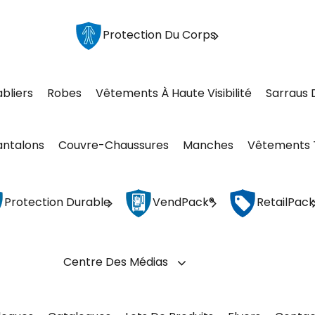
Protection Du Corps
abliers
Robes
Vêtements À Haute Visibilité
Sarraus 
antalons
Couvre-Chaussures
Manches
Vêtements 
Protection Durable
VendPack®
RetailPack
Centre Des Médias