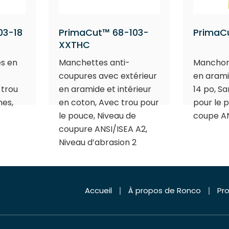
03-18
PrimaCut™ 68-103-
PrimaC
XXTHC
s en
Manchettes anti-
Manchon
coupures avec extérieur
en aramid
 trou
en aramide et intérieur
14 po, S
nes,
en coton, Avec trou pour
pour le 
le pouce, Niveau de
coupe AN
coupure ANSI/ISEA A2,
Niveau d’abrasion 2
Accueil
À propos de Ronco
Pro