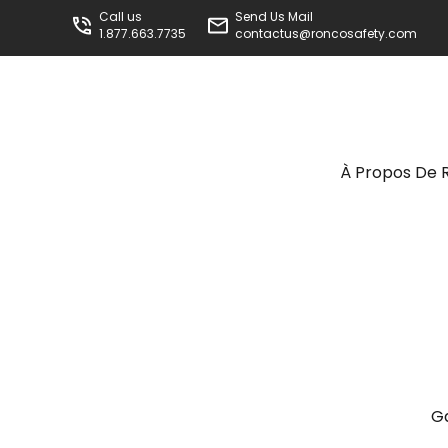
Call us
Send Us Mail
1.877.663.7735
contactus@roncosafety.com
À Propos De 
G