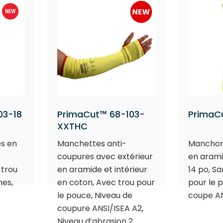
03-18
PrimaCut™ 68-103-
PrimaC
XXTHC
s en
Manchettes anti-
Manchon
coupures avec extérieur
en aramid
 trou
en aramide et intérieur
14 po, S
nes,
en coton, Avec trou pour
pour le 
le pouce, Niveau de
coupe AN
coupure ANSI/ISEA A2,
Niveau d’abrasion 2