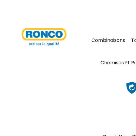
Combinaisons
T
Chemises Et P