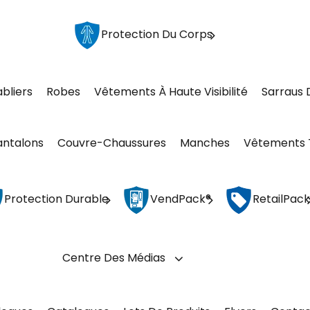
Protection Du Corps
abliers
Robes
Vêtements À Haute Visibilité
Sarraus 
antalons
Couvre-Chaussures
Manches
Vêtements 
Protection Durable
VendPack®
RetailPack
Centre Des Médias