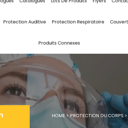
logues
Catalogues
Lots De Produits
Flyers
Contac
Protection Auditive
Protection Respiratoire
Couvert
Produits Connexes
n
HOME
>
PROTECTION DU CORPS