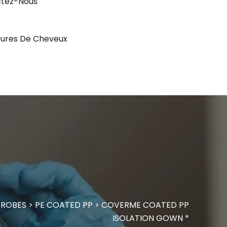
tez-Nous
ures De Cheveux
>
ROBES
>
PE COATED PP
>
COVERME COATED PP
ISOLATION GOWN *