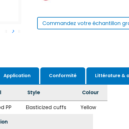
Commandez votre échantillon gra
Application
Conformité
Littérature & o
l
Style
Colour
ed PP
Elasticized cuffs
Yellow
ion