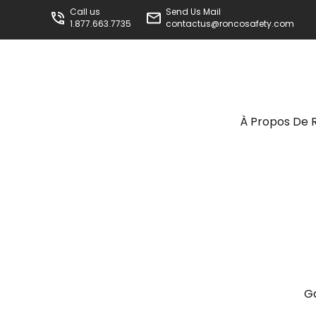
Call us
Send Us Mail
1.877.663.7735
contactus@roncosafety.com
À Propos De 
G