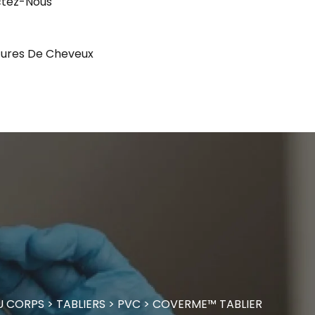
tez-Nous
ures De Cheveux
U CORPS
>
TABLIERS
>
PVC
>
COVERME™ TABLIER