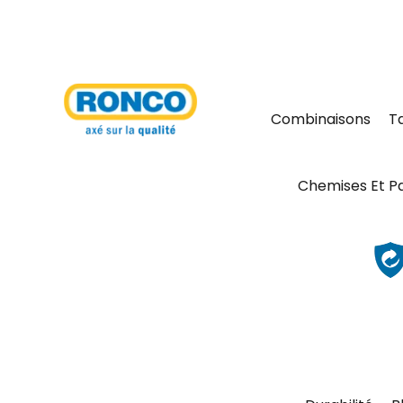
Combinaisons
T
Chemises Et P