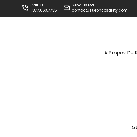
Call us
Send Us Mail
1.877.663.7735
contactus@roncosafety.com
À Propos De 
G