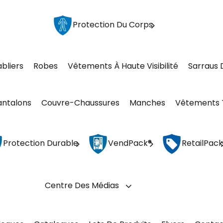
Protection Du Corps
abliers
Robes
Vêtements À Haute Visibilité
Sarraus 
antalons
Couvre-Chaussures
Manches
Vêtements 
Protection Durable
VendPack®
RetailPack
Centre Des Médias