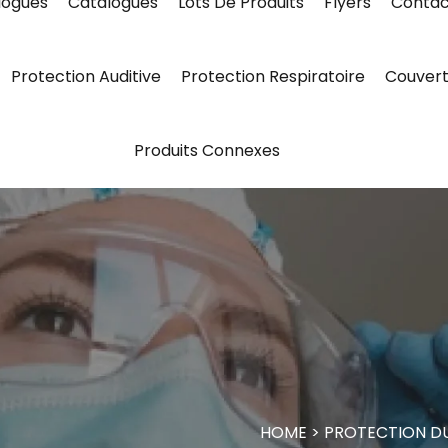
logues
Catalogues
Lots De Produits
Flyers
Contac
Protection Auditive
Protection Respiratoire
Couvert
Produits Connexes
HOME
>
PROTECTION D