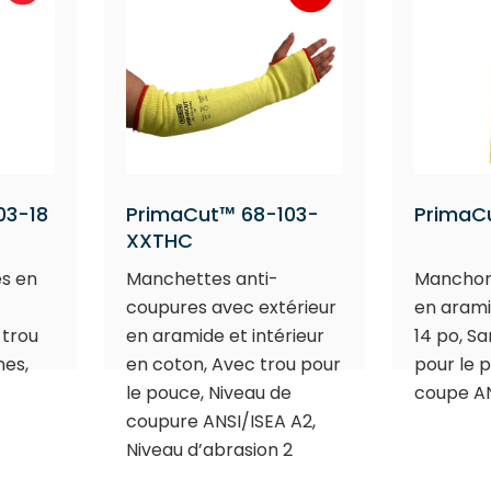
03-18
PrimaCut™ 68-103-
PrimaC
XXTHC
s en
Manchettes anti-
Manchon
coupures avec extérieur
en aramid
 trou
en aramide et intérieur
14 po, S
nes,
en coton, Avec trou pour
pour le 
le pouce, Niveau de
coupe AN
coupure ANSI/ISEA A2,
Niveau d’abrasion 2