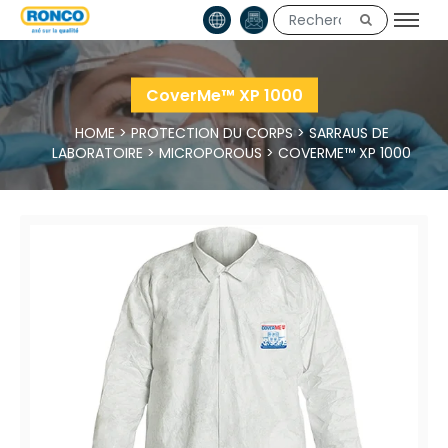
CoverMe™ XP 1000
HOME
>
PROTECTION DU CORPS
>
SARRAUS DE
LABORATOIRE
>
MICROPOROUS
>
COVERME™ XP 1000