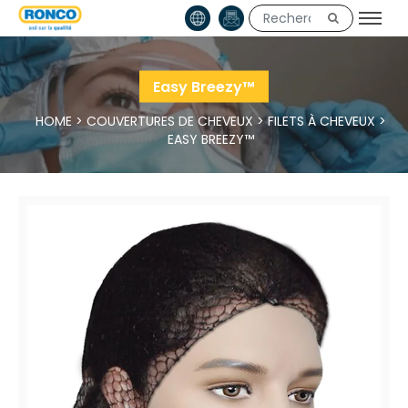
Easy Breezy™
HOME
>
COUVERTURES DE CHEVEUX
>
FILETS À CHEVEUX
>
EASY BREEZY™