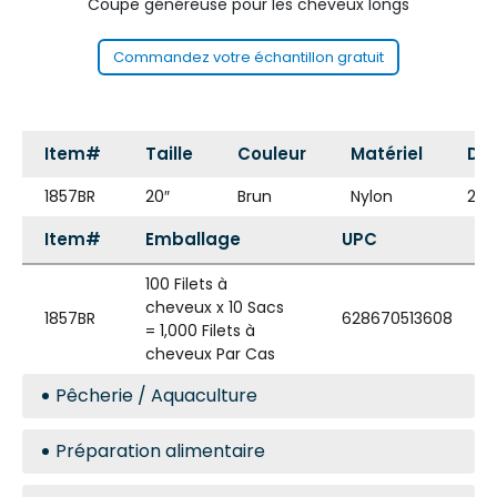
Coupe généreuse pour les cheveux longs
Commandez votre échantillon gratuit
Item#
Taille
Couleur
Matériel
De
1857BR
20″
Brun
Nylon
20″
Item#
Emballage
UPC
100 Filets à
cheveux x 10 Sacs
1857BR
628670513608
= 1,000 Filets à
cheveux Par Cas
Pêcherie / Aquaculture
Préparation alimentaire