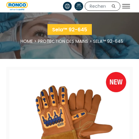
Sela™ 92-645
HOME
>
PROTECTION DES MAINS
>
SELA™ 92-645