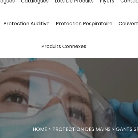
logues
Catalogues
Lots De Produits
Flyers
Contac
Protection Auditive
Protection Respiratoire
Couvert
Produits Connexes
HOME
>
PROTECTION DES MAINS
>
GANTS SP