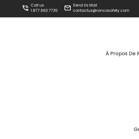
Call us
Send Us Mail
1.877.663.7735
contactus@roncosafety.com
À Propos De 
G