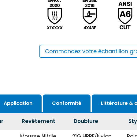
Commandez votre échantillon gra
Application
Conformité
Littérature & o
ur
Revêtement
Doublure
Sty
Mousse Nitrile
21G HPPE/Nylon
Poi