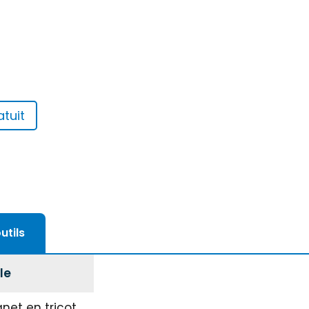
tuit
utils
le
gnet en tricot