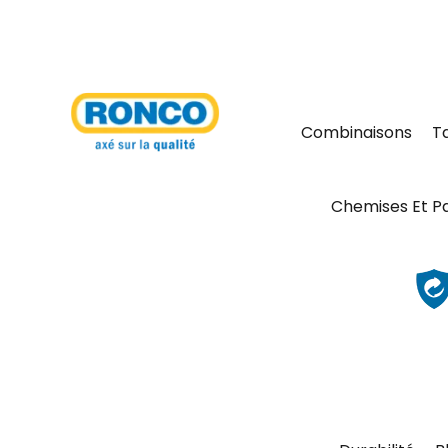
Combinaisons
T
Chemises Et P