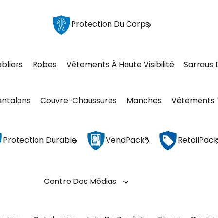
Protection Du Corps
abliers
Robes
Vêtements À Haute Visibilité
Sarraus 
antalons
Couvre-Chaussures
Manches
Vêtements 
Protection Durable
VendPack®
RetailPack
Centre Des Médias