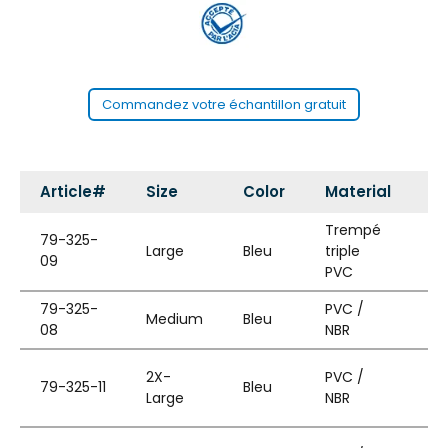
Commandez votre échantillon gratuit
Article#
Size
Color
Material
C
Trempé
79-325-
PV
Large
Bleu
triple
09
NB
PVC
79-325-
PVC /
In
Medium
Bleu
08
NBR
de
2X-
PVC /
In
79-325-11
Bleu
Large
NBR
de