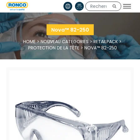
Nova™ 82-250
HOME
>
NOUVEAU CATEGORIES
>
RETAILPACK
>
PROTECTION DE LA TÊTE
>
NOVA™ 82-250