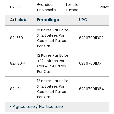
Grandeur
Lentille
82-131
Polycar
universelle
fumée
Article#
Emballage
UPC
12 Paires Par Boîte
X 12 Boîtees Par
82-550
628670011302
Cas = 144 Paires
Par Cas
12 Paires Par Boîte
X 12 Boîtees Par
82-130-F
628670011371
Cas = 144 Paires
Par Cas
12 Paires Par Boîte
X 12 Boîtees Par
82-131
628670011364
Cas = 144 Paires
Par Cas
Agriculture / Horticulture