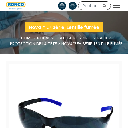
Nova™ E+ Série, Lentille fumée
HOME
>
NOUVEAU CATEGORIES
>
RETAILPACK
>
PROTECTION DE LA TÊTE
>
NOVA™ E+ SÉRIE, LENTILLE FUMÉE