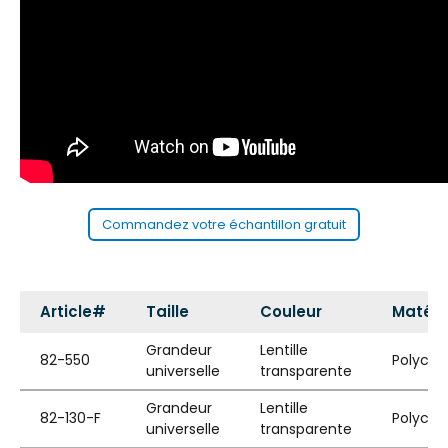
Commandez votre échantillon gratuit
Article#
Taille
Couleur
Matéri
Grandeur
Lentille
82-550
Polycar
universelle
transparente
Grandeur
Lentille
82-130-F
Polycar
universelle
transparente