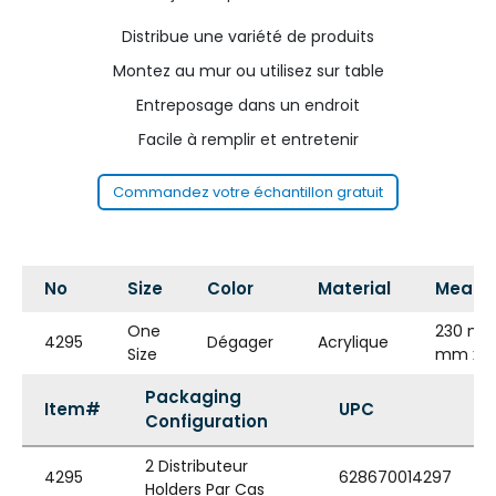
Distribue une variété de produits
Montez au mur ou utilisez sur table
Entreposage dans un endroit
Facile à remplir et entretenir
Commandez votre échantillon gratuit
No
Size
Color
Material
Measu
One
230 mm
4295
Dégager
Acrylique
Size
mm x 1
Packaging
Item#
UPC
Configuration
2 Distributeur
4295
628670014297
Holders Par Cas