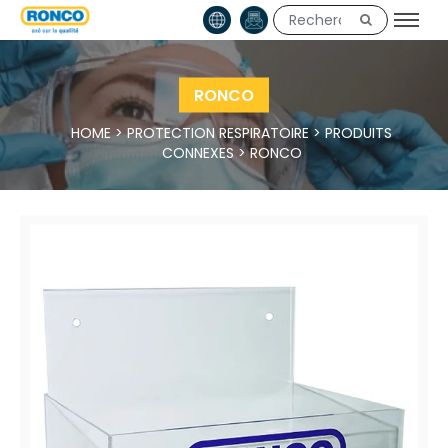
RONCO
HOME
>
PROTECTION RESPIRATOIRE
>
PRODUITS
CONNEXES
>
RONCO