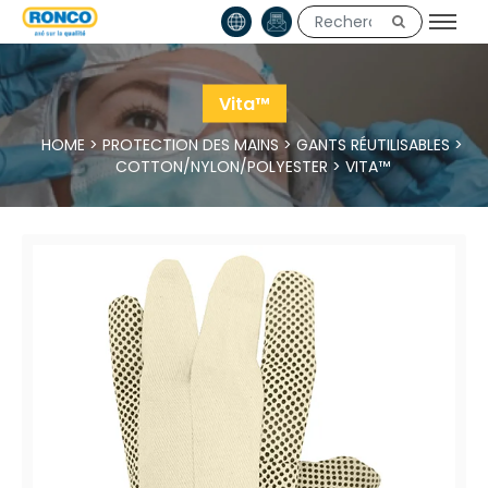
Vita™
HOME
>
PROTECTION DES MAINS
>
GANTS RÉUTILISABLES
>
COTTON/NYLON/POLYESTER
>
VITA™