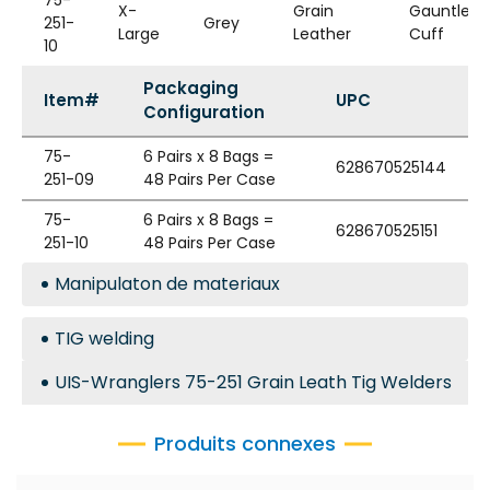
75-
X-
Grain
Gauntlet
251-
Grey
Large
Leather
Cuff
10
Packaging
Item#
UPC
Configuration
75-
6 Pairs x 8 Bags =
628670525144
251-09
48 Pairs Per Case
75-
6 Pairs x 8 Bags =
628670525151
251-10
48 Pairs Per Case
Manipulaton de materiaux
TIG welding
UIS-Wranglers 75-251 Grain Leath Tig Welders
Produits connexes