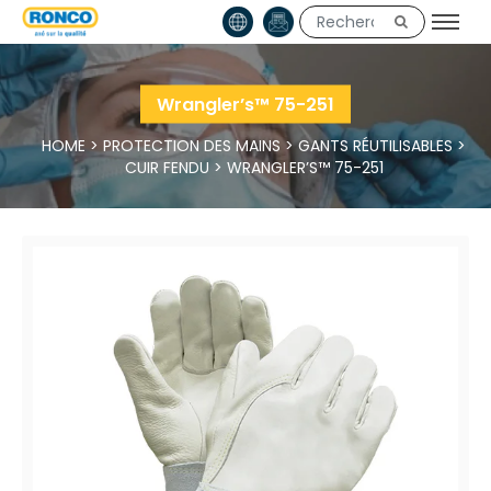
Wrangler’s™ 75-251
HOME
>
PROTECTION DES MAINS
>
GANTS RÉUTILISABLES
>
CUIR FENDU
>
WRANGLER’S™ 75-251