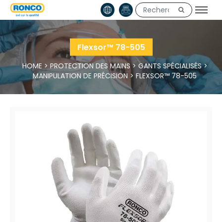
Flexsor™ 78-505
HOME
>
PROTECTION DES MAINS
>
GANTS SPÉCIALISÉS
>
MANIPULATION DE PRÉCISION
>
FLEXSOR™ 78-505