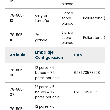
09
blanco
Blanco
78-505-
de gran
sobre
Poliuretano (PU
10
tamaño
blanco
Blanco
78-505-
2x-
sobre
Poliuretano (PU
11
grande
blanco
Embalaje
Artículo
upc
Configuración
12 pares x 6
78-505-
bolsas = 72
628670578508
06
pares por caja
12 pares x 6
78-505-
bolsas = 72
628670578515
07
pares por caja
12 pares x 6
78-505-