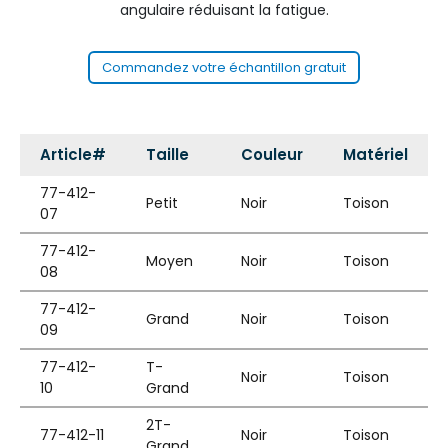
angulaire réduisant la fatigue.
Commandez votre échantillon gratuit
Article#
Taille
Couleur
Matériel
77-412-
Petit
Noir
Toison
07
77-412-
Moyen
Noir
Toison
08
77-412-
Grand
Noir
Toison
09
77-412-
T-
Noir
Toison
10
Grand
2T-
77-412-11
Noir
Toison
Grand