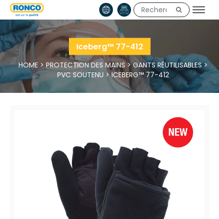
Iceberg™ 77-412
HOME
>
PROTECTION DES MAINS
>
GANTS RÉUTILISABLES
>
PVC SOUTENU
>
ICEBERG™ 77-412