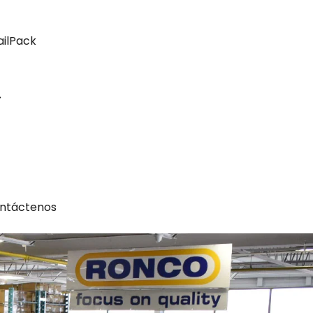
ailPack
ntáctenos