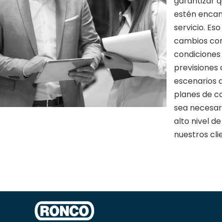
garantizar q
estén encan
servicio. Es
cambios con
condiciones
previsiones
escenarios 
planes de c
sea necesar
alto nivel d
nuestros cli