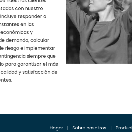
ue nuestros clientes
tados con nuestro
o incluye responder a
stantes en las
 económicas y
 de demanda, calcular
de riesgo e implementar
ontingencia siempre que
io para garantizar el más
e calidad y satisfacción de
entes.
Hogar
Sobre nosotros
produc