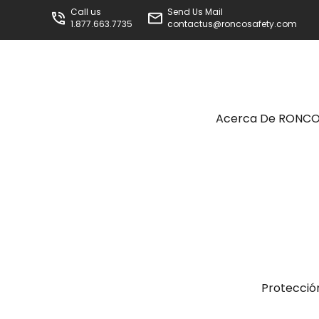
Call us
Send Us Mail
1.877.663.7735
contactus@roncosafety.com
Acerca De RONC
Protecció