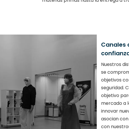
materias primas hasta la entrega a tra
Canales d
confianz
Nuestros dis
se comprom
objetivos c
seguridad. 
objetivo par
mercado a l
innovar nue
asocian con
con nuestros