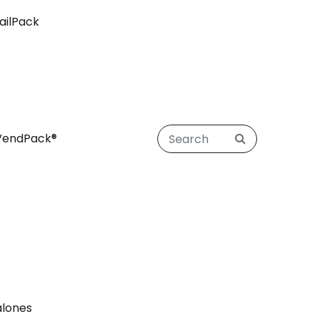
ailPack
VendPack®
alones