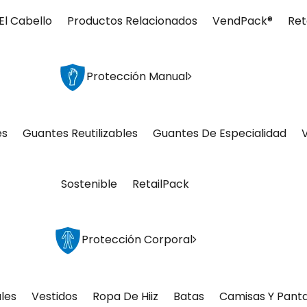
El Cabello
Productos Relacionados
VendPack®
Ret
Protección Manual
es
Guantes Reutilizables
Guantes De Especialidad
Sostenible
RetailPack
Protección Corporal
les
Vestidos
Ropa De Hiiz
Batas
Camisas Y Pant