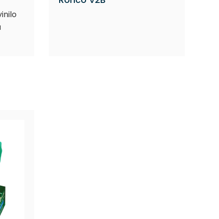
inilo
a