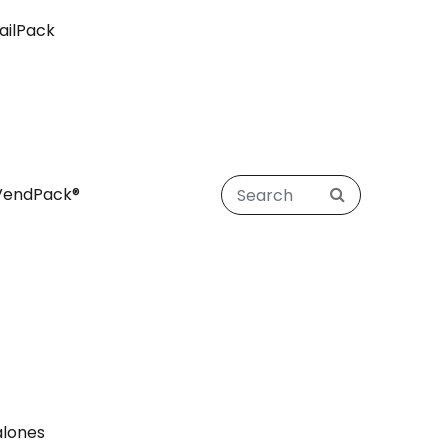
ailPack
VendPack®
alones