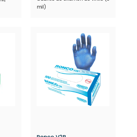
mil)
Ronco V2B