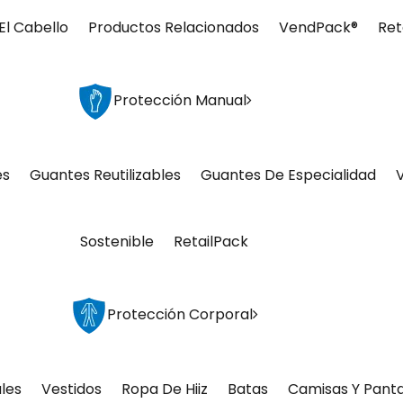
El Cabello
Productos Relacionados
VendPack®
Ret
Protección Manual
es
Guantes Reutilizables
Guantes De Especialidad
Sostenible
RetailPack
Protección Corporal
les
Vestidos
Ropa De Hiiz
Batas
Camisas Y Pant