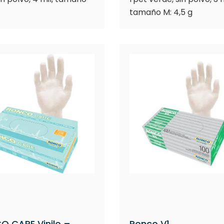
tamaño M: 4,5 g
O CARE Vinilo –
Ronco V1