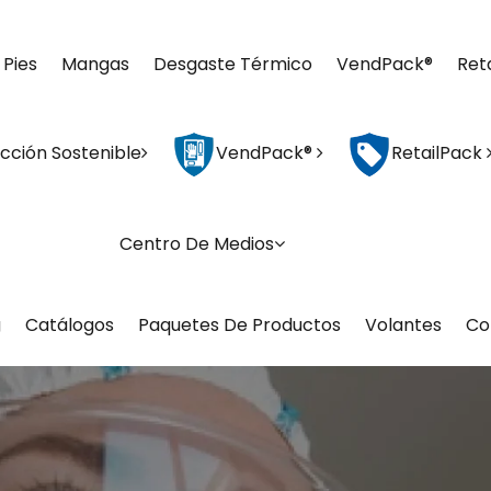
 Pies
Mangas
Desgaste Térmico
VendPack®
Ret
cción Sostenible
VendPack®
RetailPack
Centro De Medios
g
Catálogos
Paquetes De Productos
Volantes
Co