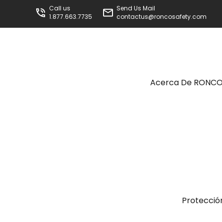
Call us
Send Us Mail
1.877.663.7735
contactus@roncosafety.com
Acerca De RONC
Protecció