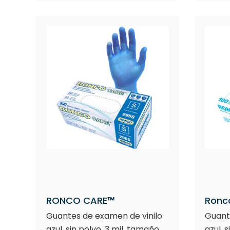
RONCO CARE™
Ronc
Guantes de examen de vinilo
Guant
azul, sin polvo, 3 mil, tamaño
azul, 