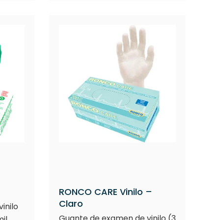
RONCO CARE Vinilo –
Claro
inilo
Guante de examen de vinilo (3
il,