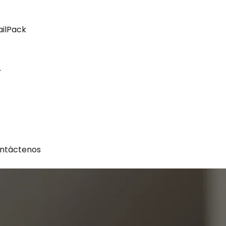
ailPack
ntáctenos