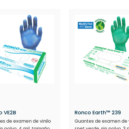
o VE2B
Ronco Earth™ 239
es de examen de vinilo
Guantes de examen de v
sin polvo, 4 mil, tamaño
rpet verde, sin polvo, 3 m