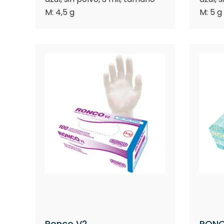
M: 4,5 g
M: 5 g
Ronco V2
RONC