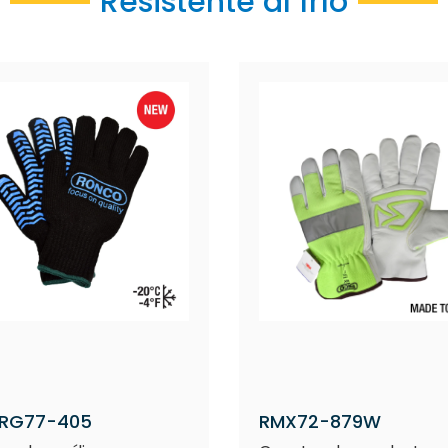
Resistente al frío
ERG77-405
RMX72-879W