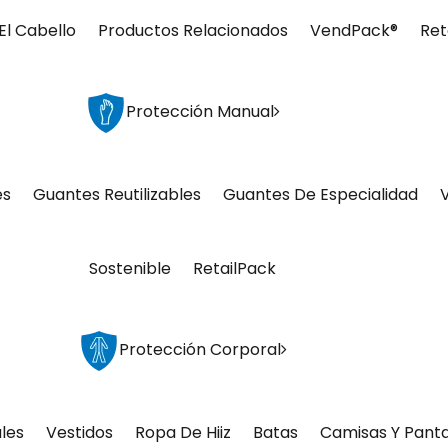
El Cabello
Productos Relacionados
VendPack®
Ret
Protección Manual
es
Guantes Reutilizables
Guantes De Especialidad
Sostenible
RetailPack
Protección Corporal
les
Vestidos
Ropa De Hiiz
Batas
Camisas Y Pant