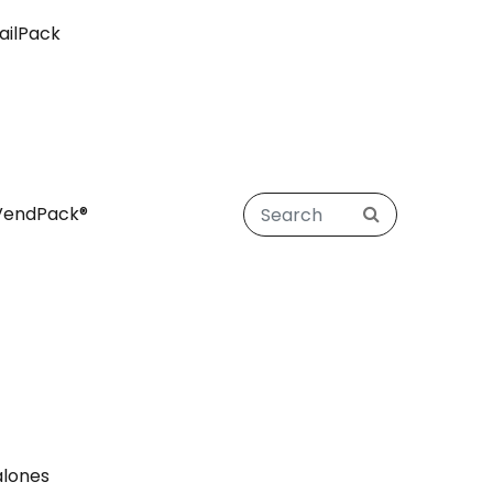
ailPack
VendPack®
alones