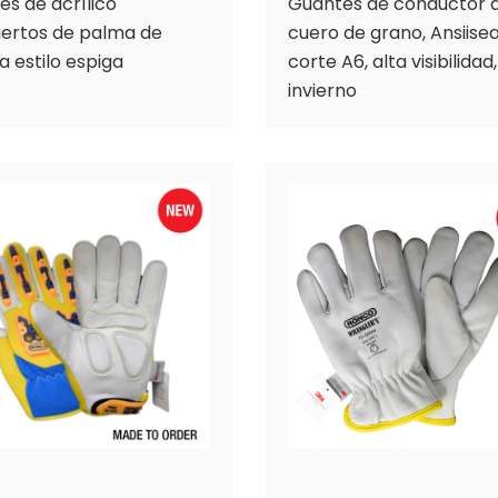
s de acrílico
Guantes de conductor 
iertos de palma de
cuero de grano, Ansiisea
na estilo espiga
corte A6, alta visibilidad,
invierno