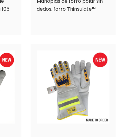
de
Manoplas de forro polar sin
 105
dedos, forro Thinsulate™