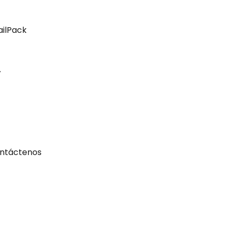
ailPack
ntáctenos