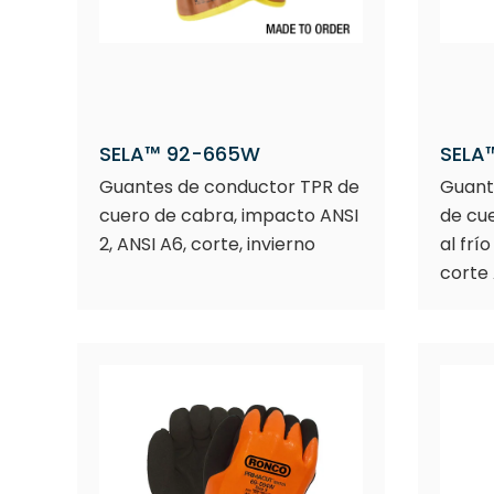
SELA™ 92-665W
SELA
Guantes de conductor TPR de
Guante
cuero de cabra, impacto ANSI
de cue
2, ANSI A6, corte, invierno
al frí
corte