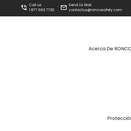
Call us
Send Us Mail
1.877.663.7735
contactus@roncosafety.com
Acerca De RONC
Protecció