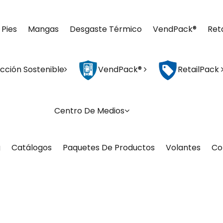
 Pies
Mangas
Desgaste Térmico
VendPack®
Ret
cción Sostenible
VendPack®
RetailPack
Centro De Medios
g
Catálogos
Paquetes De Productos
Volantes
Co