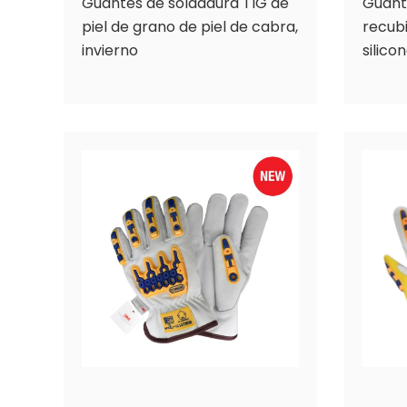
Guantes de soldadura TIG de
Guante
piel de grano de piel de cabra,
recub
invierno
silico