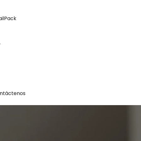
ailPack
ntáctenos