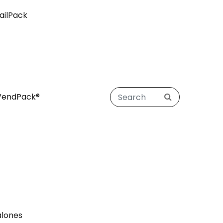
ailPack
VendPack®
alones