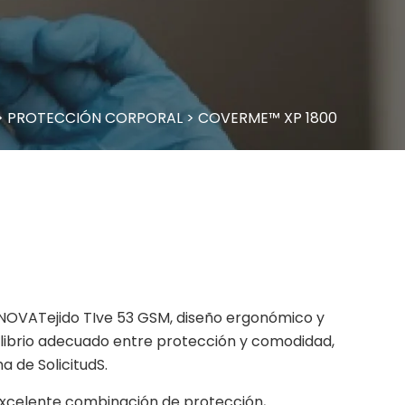
>
PROTECCIÓN CORPORAL
>
COVERME™ XP 1800
VATejido TIve 53 GSM, diseño ergonómico y
ilibrio adecuado entre protección y comodidad,
a de SolicitudS.
 excelente combinación de protección,