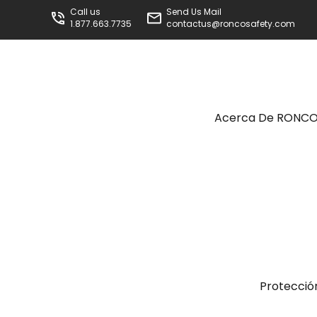
Call us
Send Us Mail
1.877.663.7735
contactus@roncosafety.com
Acerca De RONC
Protecció