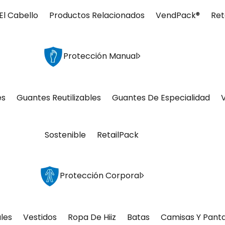
El Cabello
Productos Relacionados
VendPack®
Ret
Protección Manual
es
Guantes Reutilizables
Guantes De Especialidad
Sostenible
RetailPack
Protección Corporal
les
Vestidos
Ropa De Hiiz
Batas
Camisas Y Pant