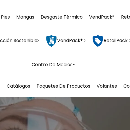
 Pies
Mangas
Desgaste Térmico
VendPack®
Ret
cción Sostenible
VendPack®
RetailPack
Centro De Medios
g
Catálogos
Paquetes De Productos
Volantes
Co