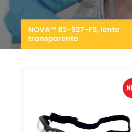
NOVA™ 82-927-FS, lente
transparente