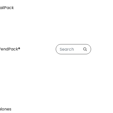
ailPack
VendPack®
alones