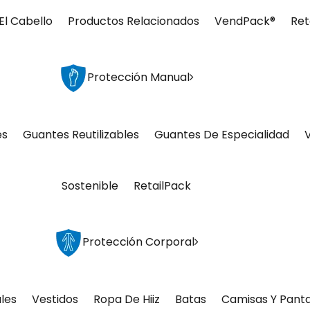
El Cabello
Productos Relacionados
VendPack®
Ret
Protección Manual
es
Guantes Reutilizables
Guantes De Especialidad
Sostenible
RetailPack
Protección Corporal
les
Vestidos
Ropa De Hiiz
Batas
Camisas Y Pant