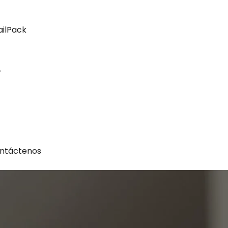
ailPack
ntáctenos