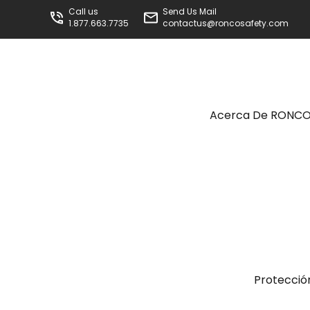
Call us
Send Us Mail
1.877.663.7735
contactus@roncosafety.com
Acerca De RONC
Protecció