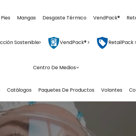
 Pies
Mangas
Desgaste Térmico
VendPack®
Ret
cción Sostenible
VendPack®
RetailPack
Centro De Medios
g
Catálogos
Paquetes De Productos
Volantes
Co