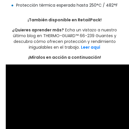
Protección térmica esperada hasta 250°C / 482°F
¡También disponible en RetailPack!
¿Quieres aprender más?
Echa un vistazo a nuestro
último blog en THERMO-GUARD™ 66-239 Guantes y
descubra cómo ofrecen protección y rendimiento
inigualables en el trabajo.
Leer aquí
¡Míralos en acción a continuación!