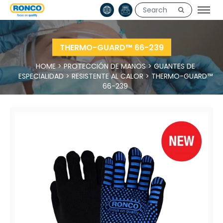
THERMO-GUARD™ 66-239
HOME
>
PROTECCIÓN DE MANOS
>
GUANTES DE
ESPECIALIDAD
>
RESISTENTE AL CALOR
>
THERMO-GUARD™
66-239