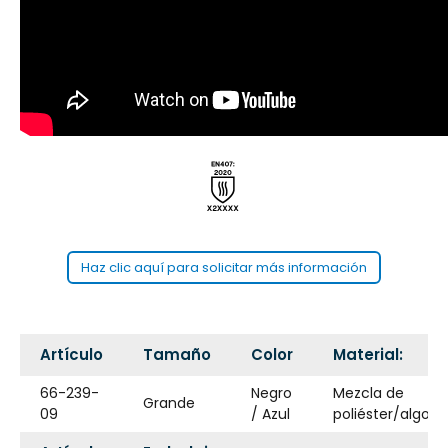
Haz clic aquí para solicitar más información
Artículo
Tamaño
Color
Material:
66-239-
Negro
Mezcla de
Grande
09
/ Azul
poliéster/algod