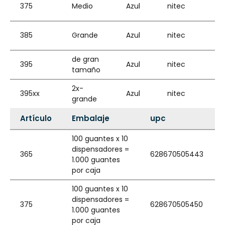
375
Medio
Azul
nitec
385
Grande
Azul
nitec
de gran
395
Azul
nitec
tamaño
2x-
395xx
Azul
nitec
grande
Artículo
Embalaje
upc
100 guantes x 10
dispensadores =
365
628670505443
1.000 guantes
por caja
100 guantes x 10
dispensadores =
375
628670505450
1.000 guantes
por caja