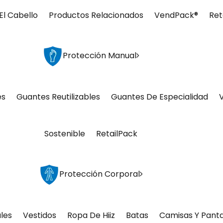
El Cabello
Productos Relacionados
VendPack®
Ret
Protección Manual
es
Guantes Reutilizables
Guantes De Especialidad
Sostenible
RetailPack
Protección Corporal
les
Vestidos
Ropa De Hiiz
Batas
Camisas Y Pant