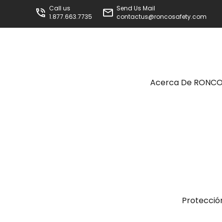
Call us
Send Us Mail
1.877.663.7735
contactus@roncosafety.com
Acerca De RONC
Protecció