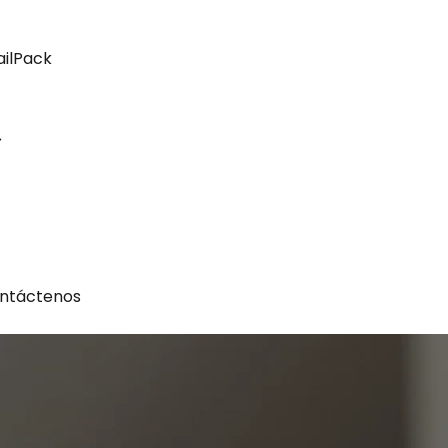
ailPack
ntáctenos