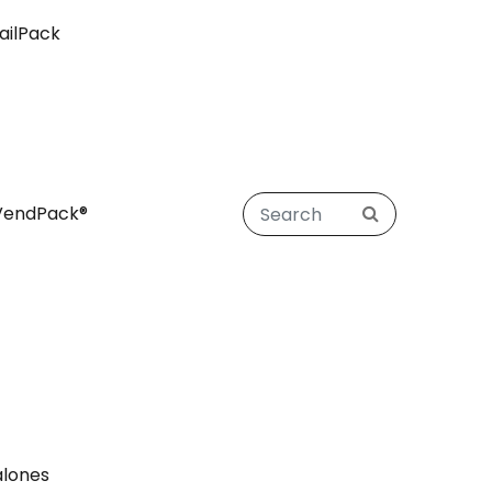
ailPack
VendPack®
alones