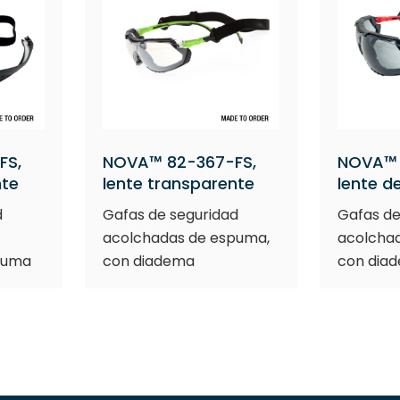
FS,
NOVA™ 82-367-FS,
NOVA™ 
nte
lente transparente
lente 
d
Gafas de seguridad
Gafas de
acolchadas de espuma,
acolcha
puma
con diadema
con dia