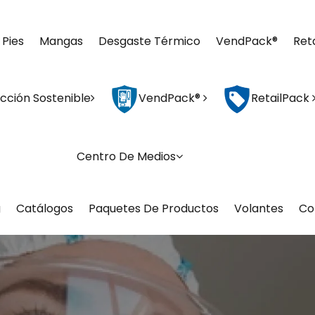
 Pies
Mangas
Desgaste Térmico
VendPack®
Ret
cción Sostenible
VendPack®
RetailPack
Centro De Medios
g
Catálogos
Paquetes De Productos
Volantes
Co