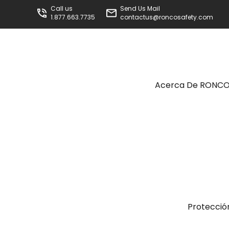
Call us
Send Us Mail
1.877.663.7735
contactus@roncosafety.com
Acerca De RONC
Protecció