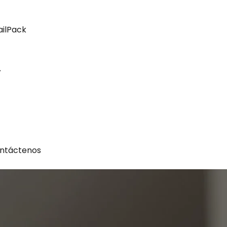
ailPack
ntáctenos