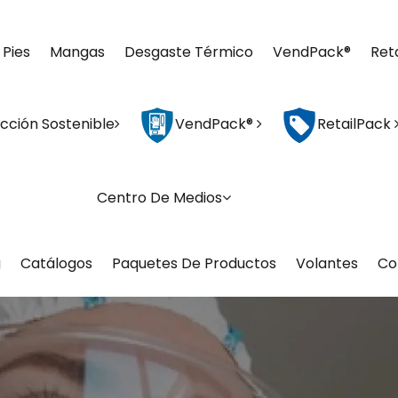
 Pies
Mangas
Desgaste Térmico
VendPack®
Ret
cción Sostenible
VendPack®
RetailPack
Centro De Medios
g
Catálogos
Paquetes De Productos
Volantes
Co