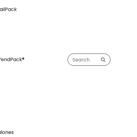
ailPack
VendPack®
alones