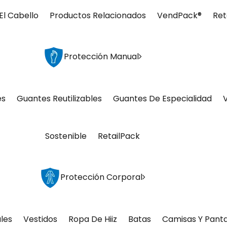
El Cabello
Productos Relacionados
VendPack®
Ret
Protección Manual
es
Guantes Reutilizables
Guantes De Especialidad
Sostenible
RetailPack
Protección Corporal
les
Vestidos
Ropa De Hiiz
Batas
Camisas Y Pant