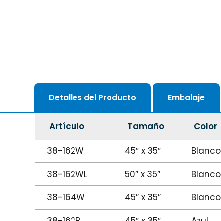
Detalles del Producto
Embalaje
Artículo
Tamaño
Color
38-162W
45″ x 35″
Blanco
38-162WL
50″ x 35″
Blanco
38-164W
45″ x 35″
Blanco
38-162B
45″ x 35″
Azul