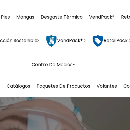
 Pies
Mangas
Desgaste Térmico
VendPack®
Ret
cción Sostenible
VendPack®
RetailPack
Centro De Medios
g
Catálogos
Paquetes De Productos
Volantes
Co