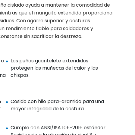
seño aislado ayuda a mantener la comodidad de
ientras que el manguito extendido proporciona
siduos. Con agarre superior y costuras
n rendimiento fiable para soldadores y
nstante sin sacrificar la destreza.
ro
Los puños guantelete extendidos
protegen las muñecas del calor y las
una
chispas.
n
Cosido con hilo para-aramida para una
r
mayor integridad de la costura.
e
Cumple con ANSI/ISA 105-2016 estándar:
Resistencia a la abrasión de nivel 3 y