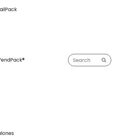
ailPack
VendPack®
alones