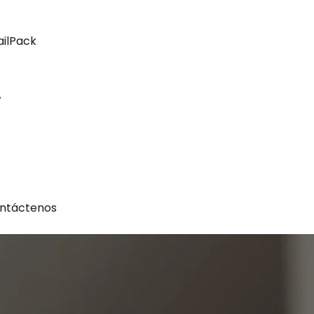
ailPack
ntáctenos