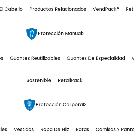
El Cabello
Productos Relacionados
VendPack®
Ret
Protección Manual
es
Guantes Reutilizables
Guantes De Especialidad
Sostenible
RetailPack
Protección Corporal
les
Vestidos
Ropa De Hiiz
Batas
Camisas Y Pant