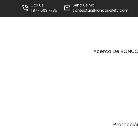
Call us
Send Us Mail
1.877.663.7735
contactus@roncosafety.com
Acerca De RONC
Protecció