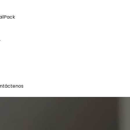
ailPack
ntáctenos