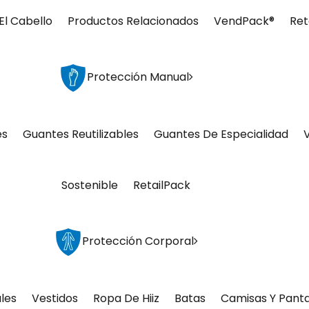
El Cabello
Productos Relacionados
VendPack®
Ret
Protección Manual
es
Guantes Reutilizables
Guantes De Especialidad
Sostenible
RetailPack
Protección Corporal
les
Vestidos
Ropa De Hiiz
Batas
Camisas Y Pant