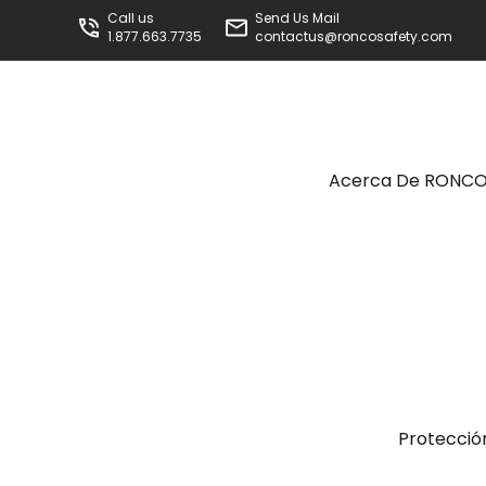
Call us
Send Us Mail
1.877.663.7735
contactus@roncosafety.com
Acerca De RONC
Protecció