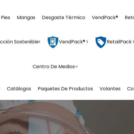
 Pies
Mangas
Desgaste Térmico
VendPack®
Ret
cción Sostenible
VendPack®
RetailPack
Centro De Medios
g
Catálogos
Paquetes De Productos
Volantes
Co