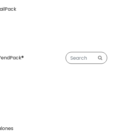
ailPack
VendPack®
alones