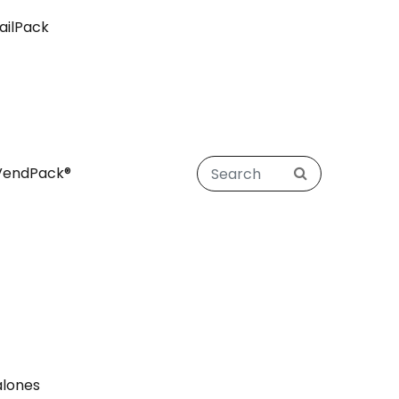
ailPack
VendPack®
alones