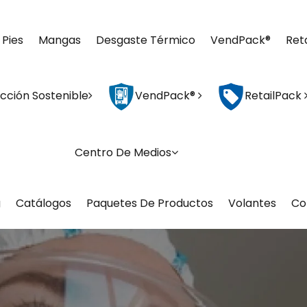
 Pies
Mangas
Desgaste Térmico
VendPack®
Ret
cción Sostenible
VendPack®
RetailPack
Centro De Medios
g
Catálogos
Paquetes De Productos
Volantes
Co