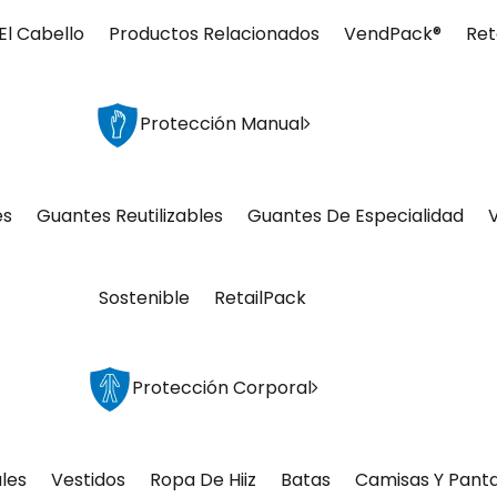
El Cabello
Productos Relacionados
VendPack®
Ret
Protección Manual
es
Guantes Reutilizables
Guantes De Especialidad
Sostenible
RetailPack
Protección Corporal
les
Vestidos
Ropa De Hiiz
Batas
Camisas Y Pant