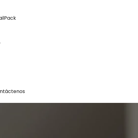
ailPack
ntáctenos