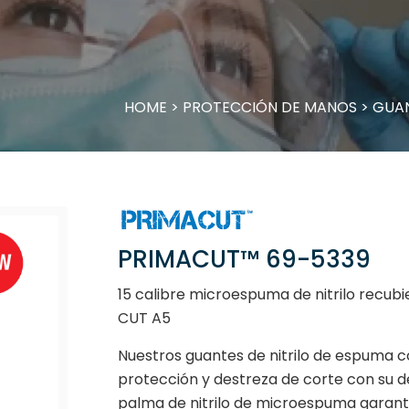
HOME
>
PROTECCIÓN DE MANOS
>
GUAN
PRIMACUT™ 69-5339
15 calibre microespuma de nitrilo recub
CUT A5
Nuestros guantes de nitrilo de espuma 
protección y destreza de corte con su de
palma de nitrilo de microespuma garanti