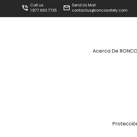
Call us
Send Us Mail
1.877.663.7735
contactus@roncosafety.com
Acerca De RONC
Protecció