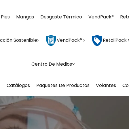
 Pies
Mangas
Desgaste Térmico
VendPack®
Ret
cción Sostenible
VendPack®
RetailPack
Centro De Medios
g
Catálogos
Paquetes De Productos
Volantes
Co