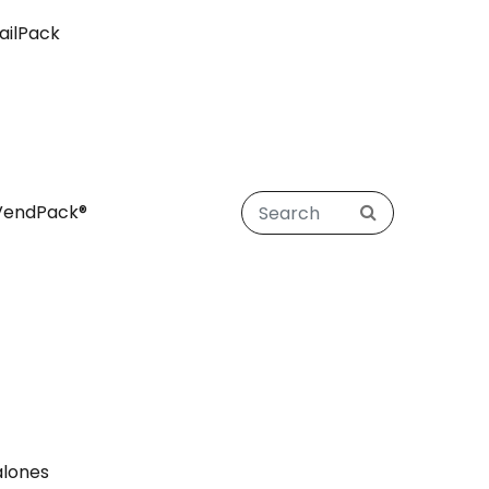
ailPack
VendPack®
alones