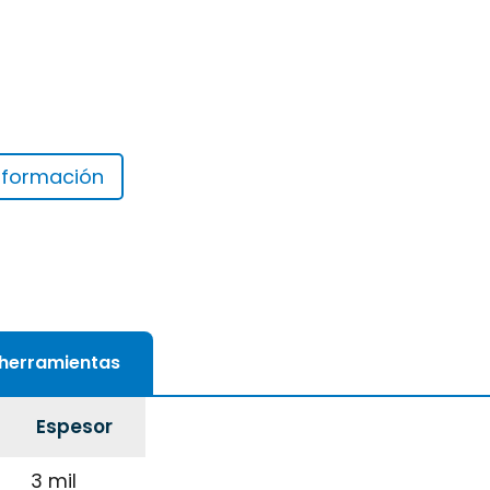
información
 herramientas
Espesor
3 mil