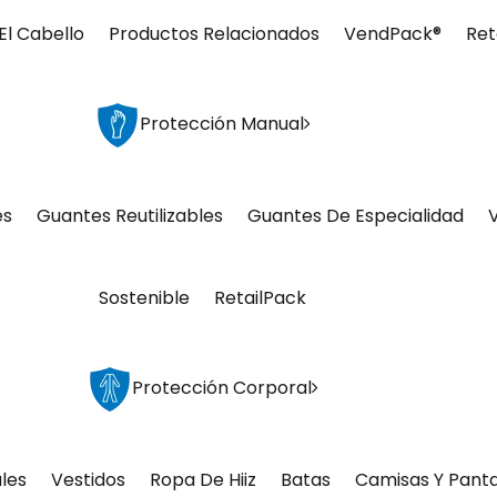
El Cabello
Productos Relacionados
VendPack®
Ret
Protección Manual
es
Guantes Reutilizables
Guantes De Especialidad
Sostenible
RetailPack
Protección Corporal
les
Vestidos
Ropa De Hiiz
Batas
Camisas Y Pant