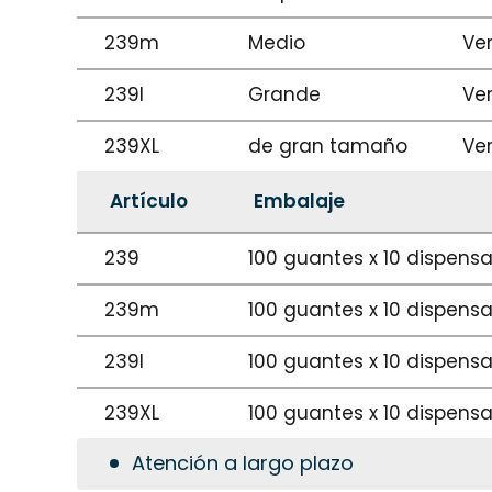
239m
Medio
Ve
239l
Grande
Ve
239XL
de gran tamaño
Ve
Artículo
Embalaje
239
100 guantes x 10 dispens
239m
100 guantes x 10 dispens
239l
100 guantes x 10 dispens
239XL
100 guantes x 10 dispens
Atención a largo plazo