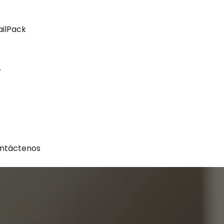
ailPack
ntáctenos