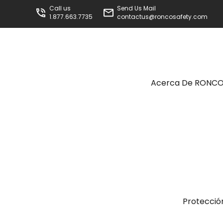
Call us
Send Us Mail
1.877.663.7735
contactus@roncosafety.com
Acerca De RONC
Protecció