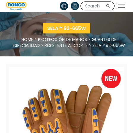
SELA™ 92-665W
HOME
>
PROTECCIÓN DE MANOS
>
GUANTES DE
ESPECIALIDAD
>
RESISTENTE AL CORTE
>
SELA™ 92-665W