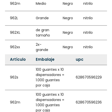
962m
Medio
Negro
nitrilo
962L
Grande
Negro
nitrilo
de gran
962XL
Negro
nitrilo
tamaño
2x-
962xx
Negro
nitrilo
grande
Artículo
Embalaje
upc
100 guantes x 10
dispensadores =
962s
628670596229
1.000 guantes
por caja
100 guantes x 10
dispensadores =
962m
628670596236
1.000 guantes
por caja